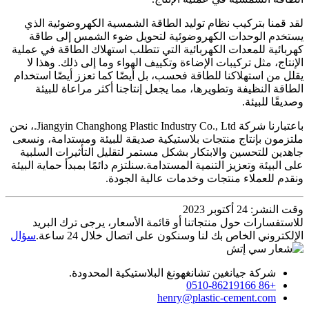
لقد قمنا بتركيب نظام توليد الطاقة الشمسية الكهروضوئية الذي
يستخدم الوحدات الكهروضوئية لتحويل ضوء الشمس إلى طاقة
كهربائية للمعدات الكهربائية التي تتطلب استهلاك الطاقة في عملية
الإنتاج، مثل تركيبات الإضاءة وتكييف الهواء وما إلى ذلك. وهذا لا
يقلل من استهلاكنا للطاقة فحسب، بل أيضًا كما تعزز أيضًا استخدام
الطاقة النظيفة وتطويرها، مما يجعل إنتاجنا أكثر مراعاة للبيئة
وصديقًا للبيئة.
باعتبارنا شركة Jiangyin Changhong Plastic Industry Co., Ltd.، نحن
ملتزمون بإنتاج منتجات بلاستيكية صديقة للبيئة ومستدامة، ونسعى
جاهدين للتحسين والابتكار بشكل مستمر لتقليل التأثيرات السلبية
على البيئة وتعزيز التنمية المستدامة.سنلتزم دائمًا بمبدأ حماية البيئة
ونقدم للعملاء منتجات وخدمات عالية الجودة.
وقت النشر: 24 أكتوبر 2023
للاستفسارات حول منتجاتنا أو قائمة الأسعار، يرجى ترك البريد
الإلكتروني الخاص بك لنا وسنكون على اتصال خلال 24 ساعة.
سؤال
شركة جيانغين تشانغهونغ البلاستيكية المحدودة.
+86 0510-86219166
henry@plastic-cement.com