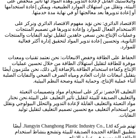
والبلاستيك القابل لإعادة التدوير.وهذه المواد لها تأثير منخفض على
البيئة، وتقلل من استهلاك الموارد الطبيعية، ويمكن إعادة استخدامها
أو إعادة تدويرها بعد معالجتها أو في نهاية مدة خدمتها.
الاقتصاد الدائري: نحن نؤيد مفهوم الاقتصاد الدائري ونركز على
الاستخدام الفعال للموارد وإعادة تدويرها في تصميم المنتجات
وعمليات الإنتاج.نحن نسعى جاهدين لتقليل توليد النفايات والمنتجات
الثانوية، وتحسين إعادة تدوير المواد لتحقيق إدارة أكثر فعالية
للموارد.
الحفاظ على الطاقة وخفض الانبعاثات: نحن نعتمد تقنيات ومعدات
موفرة للطاقة لتقليل استهلاك الطاقة من خلال تحسين عمليات
الإنتاج وكفاءة استخدام الطاقة.بالإضافة إلى ذلك، نحن ملتزمون أيضًا
بتقليل انبعاثات غازات العادم ومياه الصرف الصحي والنفايات الصلبة
أثناء عملية الإنتاج، وحماية البيئة وصحة النظم البيئية.
التغليف الأخضر: نركز على استخدام مواد وتصميمات التعبئة
والتغليف الصديقة للبيئة لتقليل تأثير التغليف على البيئة.نحن نختار
مواد التعبئة والتغليف القابلة لإعادة التدوير والتحلل البيولوجي ونقلل
من استخدام التغليف مع تحسين تصميم التغليف لتقليل توليد
النفايات.
تهتم شركة Jiangyin Changhong Plastic Industry Co., Ltd. أيضًا
بتطبيق الطاقة الجديدة الصديقة للبيئة وتشجع بنشاط استخدام
الطاقة الشمسية في عملية الإنتاج.