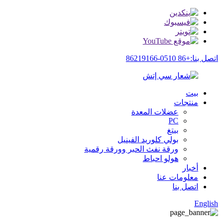
اتصل بنا:+86 0510-86219166
بيت
منتجات
عضلات المعدة
PC
بيتغ
بولي كلوريد الفينيل
ورقة نفث الحبر وورقة رقمية
هولو احباط
أخبار
معلومات عنا
اتصل بنا
English