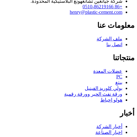
شركة جيانغين تشانغهونغ البلاستيكية المحدودة.
+86 0510-86219166
henry@plastic-cement.com
معلومات عنا
ملف الشركة
اتصل بنا
منتجاتنا
عضلات المعدة
PC
بيتغ
بولي كلوريد الفينيل
ورقة نفث الحبر وورقة رقمية
هولو احباط
أخبار
أخبار الشركة
اخبار الصناعة