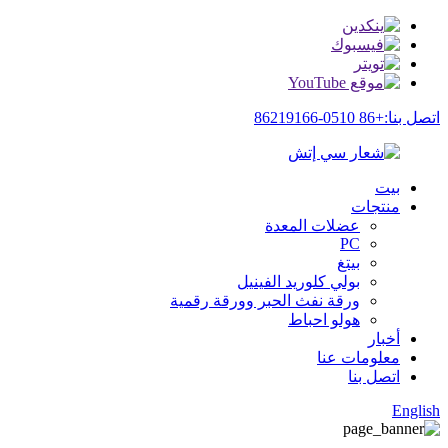
اتصل بنا:+86 0510-86219166
بيت
منتجات
عضلات المعدة
PC
بيتغ
بولي كلوريد الفينيل
ورقة نفث الحبر وورقة رقمية
هولو احباط
أخبار
معلومات عنا
اتصل بنا
English