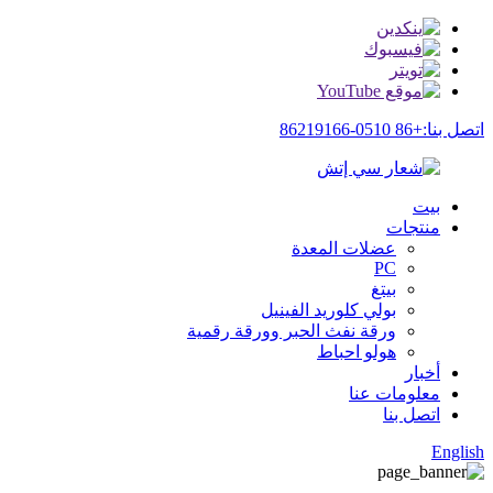
اتصل بنا:+86 0510-86219166
بيت
منتجات
عضلات المعدة
PC
بيتغ
بولي كلوريد الفينيل
ورقة نفث الحبر وورقة رقمية
هولو احباط
أخبار
معلومات عنا
اتصل بنا
English