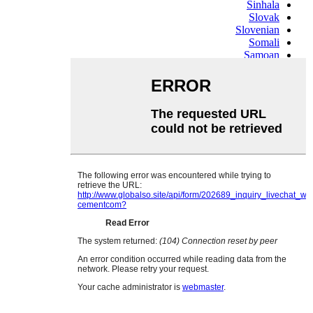
Sinhala
Slovak
Slovenian
Somali
Samoan
Scots Gaelic
Shona
Sindhi
Sundanese
Swahili
Tajik
Tamil
Telugu
Thai
Ukrainian
Urdu
Uzbek
Vietnamese
Welsh
Xhosa
Yiddish
Yoruba
Zulu
Kinyarwanda
Tatar