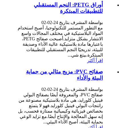
أوراق PETG: النجم المستقبلي
للتطبيقات المبتكرة
بواسطة المشرف بتاريخ 24-02-02
مع التطور المستمر للتكنولوجيا، أصبح استخدام
المواد البلاستيكية في مختلف المجالات واسع
الانتشار بشكل متزايد.أصبحت صفائح PETG،
باعتبارها مادة بلاستيكية عالية الأداء وصديقة
للبيئة، تدريجيًا النجم المستقبلي للتطبيقات
المبتكرة.بيتغ شي...
اقرأ أكثر
صفائح PVC: مزيج مثالي من حماية
البيئة والأداء
بواسطة المشرف بتاريخ 24-02-02
صفائح PVC، والمعروفة أيضًا بصفائح البولي
فينيل كلورايد، هي مادة بلاستيكية مصنوعة من
راتنجات البولي فينيل كلورايد.فهو لا يتمتع
بخصائص فيزيائية وكيميائية ممتازة فحسب، بل
إنه سهل المعالجة والإنتاج أيضًا.مع تزايد الوعي
بحماية البيئة، أصبح الأداء البيئي...
اقرأ أكثر