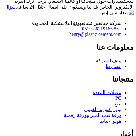
للاستفسارات حول منتجاتنا أو قائمة الأسعار، يرجى ترك البريد
الإلكتروني الخاص بك لنا وسنكون على اتصال خلال 24 ساعة.
سؤال
شركة جيانغين تشانغهونغ البلاستيكية المحدودة.
+86 0510-86219166
henry@plastic-cement.com
معلومات عنا
ملف الشركة
اتصل بنا
منتجاتنا
عضلات المعدة
PC
بيتغ
بولي كلوريد الفينيل
ورقة نفث الحبر وورقة رقمية
هولو احباط
أخبار